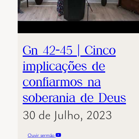
Gn 42-45 | Cinco
implicações de
confiarmos na
soberania de Deus
30 de Julho, 2023
Ouvir sermão