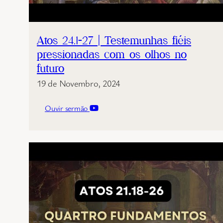
Atos 24.1-27 | Testemunhas fiéis
pressionadas com os olhos no
futuro
19 de Novembro, 2024
Ouvir sermão