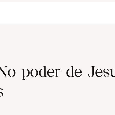
 No poder de Jes
s