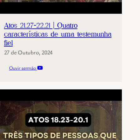
Atos 21.27-22.21 | Quatro
características de uma testemunha
fiel
27 de Outubro, 2024
Ouvir sermão